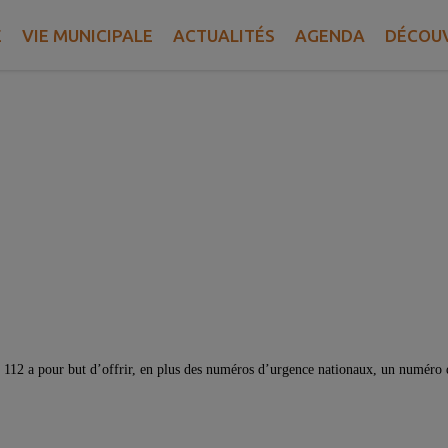
NUMÉROS
D'URGENCE
- 24H/24 -
GRATUI
E
VIE MUNICIPALE
ACTUALITÉS
AGENDA
DÉCOUV
e 112 a pour but d’offrir, en plus des numéros d’urgence nationaux, un numéro 