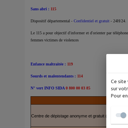
Sans abri :
115
Dispositif départemental -
Confidentiel et gratuit
- 24H/24.
Le 115 a pour objectif d'informer et d'orienter par téléphone
femmes victimes de violences
Enfance maltraitée :
119
Sourds et malentendants :
114
Ce site 
sur votr
N° vert INFO SIDA
0 800 00 03 85
Pour en
Centre de dépistage anonyme et gratuit (CDAG)