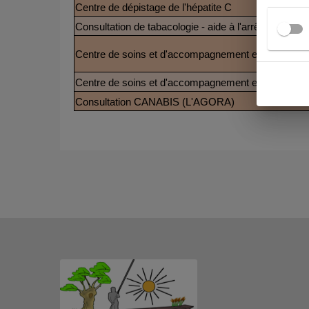
Centre de dépistage de l'hépatite C
Consultation de tabacologie - aide à l'arrêt du tabac-
Centre de soins et d'accompagnement et prévent
Centre de soins et d'accompagnement et prévent
Consultation CANABIS (L'AGORA)