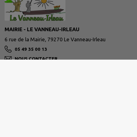
MAIRIE - LE VANNEAU-IRLEAU
6 rue de la Mairie, 79270 Le Vanneau-Irleau
05 49 35 00 13
NOUS CONTACTER
M'Y RENDRE
www.le-vanneau-irleau.fr
Site réalisé par
IntraMuros SAS
|
Mentions légales
|
CGU
|
Politique de confidentialité
|
Accessibilité : partiellement conforme
|
Gérer mes cookies
|
Rechercher
|
Plan du site
|
Flux RSS
| Copyright 2026