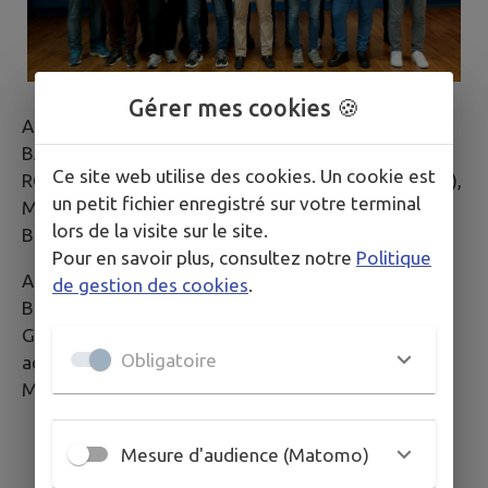
Gérer mes cookies 🍪
Au premier plan, de gauche à droite : Joanna
BAUDRE, Véronique DUCOULOMBIER, Jean-Gilles
Ce site web utilise des cookies. Un cookie est
RONDONNET (1er adjoint), Nadia JAUZELON (Maire),
un petit fichier enregistré sur votre terminal
Marie-Hélène LARDJANE, Cathy VISSE et Jean-
lors de la visite sur le site.
Baptiste LARGEAU.
Pour en savoir plus, consultez notre
Politique
Au second plan, Laurent CABANES (2ème adjoint),
de gestion des cookies
.
Baptiste BOBIN, Guillaume GUERIN, Michel
GRANDCHAMPS, Sébastien RAMBAUD (3ème
Obligatoire
adjoint), Bruno CARDINAUD, Patrick MORIN et
Michaël BAUDRY.
Mesure d'audience (Matomo)