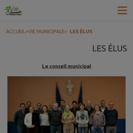
Contenu
Menu
Recherche
Pied de page
ACCUEIL
>
VIE MUNICIPALE
>
LES ÉLUS
LES ÉLUS
Le conseil municipal