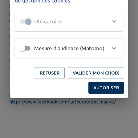
de gestion des cookies
.
La production se limitait essentiellement à de la
poterie à usage courant (pots à fleurs, écuelles...).
Les matières premières, principalement l’argile,
Obligatoire
étaient majoritairement locales.
Le four, restauré en 1998, est devenu un lieu
d’exposition de toutes les formes artistiques et
Mesure d'audience (Matomo)
culturelles qui accueille en quasi-permanence, de
mars à novembre, des artistes locaux, régionaux
et nationaux.
REFUSER
VALIDER MON CHOIX
AUTORISER
PLUS D'INFORMATIONS
https://www.facebook.com/Lefourpontet.magne/