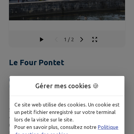
1
/
2
Le Four Pontet
LIEU
Gérer mes cookies 🍪
Le Four Pontet
Ce site web utilise des cookies. Un cookie est
Situé dans le centre bourg, le Four Pontet est le
un petit fichier enregistré sur votre terminal
dernier vestige d’un artisanat d’art unique dans la
lors de la visite sur le site.
région. Cette industrie locale débuta au XIXe
Pour en savoir plus, consultez notre
Politique
siècle et se prolongea jusque vers 1980.