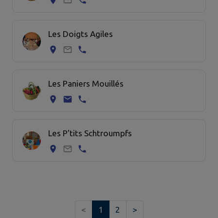
Les Doigts Agiles
Les Paniers Mouillés
Les P'tits Schtroumpfs
<
1
2
>