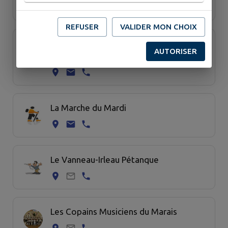
REFUSER
VALIDER MON CHOIX
La Guilde des Trois Couronnes (par la
AUTORISER
Plume ou la Poudre)
La Marche du Mardi
Le Vanneau-Irleau Pétanque
Les Copains Musiciens du Marais