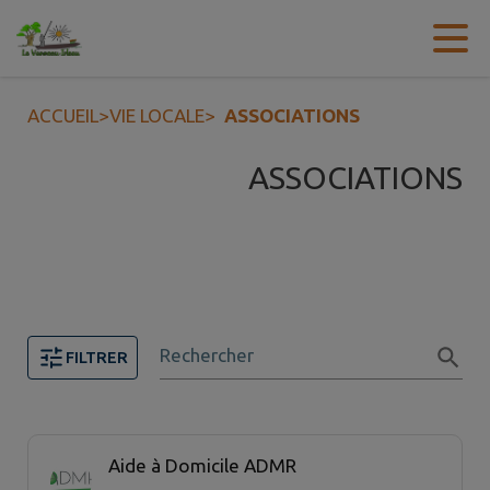
Contenu
Menu
Recherche
Pied de page
ACCUEIL
>
VIE LOCALE
>
ASSOCIATIONS
ASSOCIATIONS
Rechercher
FILTRER
Page 1. 20 associations sur 23 affichées sur cette page
Aide à Domicile ADMR