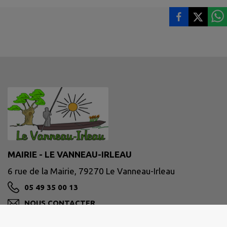
MAIRIE - LE VANNEAU-IRLEAU
6 rue de la Mairie, 79270 Le Vanneau-Irleau
05 49 35 00 13
NOUS CONTACTER
M'Y RENDRE