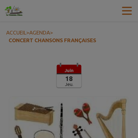
Contenu
Menu
Recherche
Pied de page
ACCUEIL
>
AGENDA
>
CONCERT CHANSONS FRANÇAISES
Juin
18
Jeu.