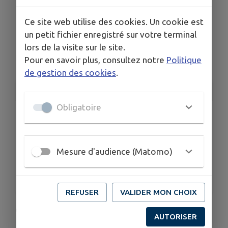
Concert Chansons
Ce site web utilise des cookies. Un cookie est
Françaises
un petit fichier enregistré sur votre terminal
lors de la visite sur le site.
Le Vanneau-Irleau
Pour en savoir plus, consultez notre
Politique
de gestion des cookies
.
INFORMATIONS PRATIQUES
Obligatoire
LIEU
Le Vanneau-Irleau
DATE
Mesure d'audience (Matomo)
Le jeu. 18 juin
HORAIRES
À 15h00
REFUSER
VALIDER MON CHOIX
Concert Chansons Françaises
AUTORISER